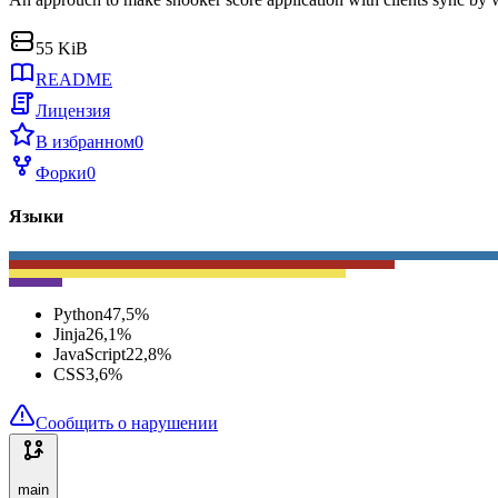
55 KiB
README
Лицензия
В избранном
0
Форки
0
Языки
Python
47,5
%
Jinja
26,1
%
JavaScript
22,8
%
CSS
3,6
%
Сообщить о нарушении
main