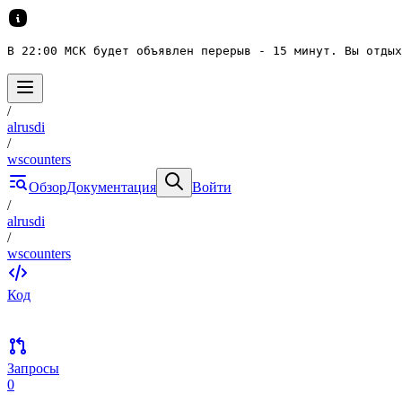
В 22:00 МСК будет объявлен перерыв - 15 минут. Вы отдых
/
alrusdi
/
wscounters
Обзор
Документация
Войти
/
alrusdi
/
wscounters
Код
Запросы
0