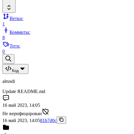
Ветки:
1
Коммиты:
8
Теги:
0
Код
alrusdi
Update README.md
16 май 2023, 14:05
Не верифицирован
16 май 2023, 14:05
81b7d0c