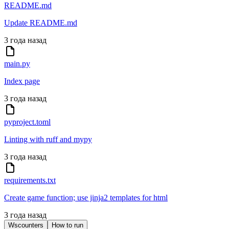
README.md
Update README.md
3 года назад
main.py
Index page
3 года назад
pyproject.toml
Linting with ruff and mypy
3 года назад
requirements.txt
Create game function; use jinja2 templates for html
3 года назад
Wscounters
How to run