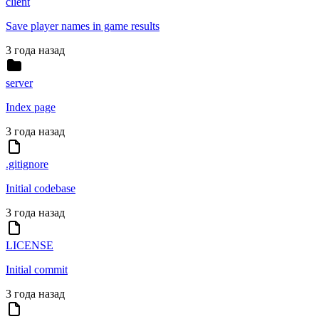
client
Save player names in game results
3 года назад
server
Index page
3 года назад
.gitignore
Initial codebase
3 года назад
LICENSE
Initial commit
3 года назад