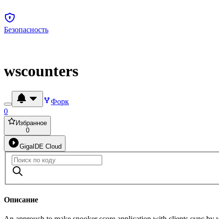
Безопасность
wscounters
Форк
0
Избранное
0
GigaIDE Cloud
Описание
An approuch to make snooker score application with clients sync by