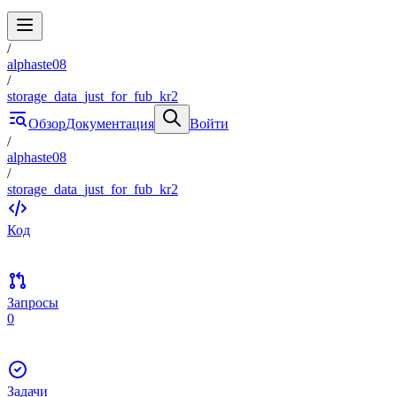
/
alphaste08
/
storage_data_just_for_fub_kr2
Обзор
Документация
Войти
/
alphaste08
/
storage_data_just_for_fub_kr2
Код
Запросы
0
Задачи