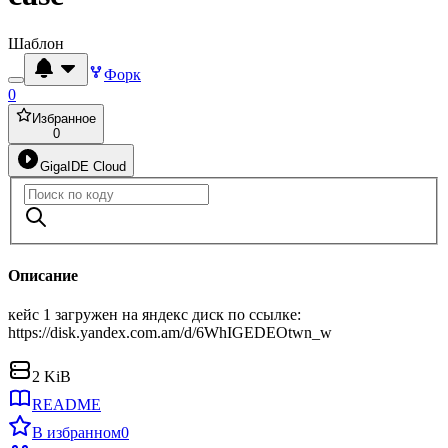
Шаблон
Форк
0
Избранное
0
GigaIDE Cloud
Описание
кейс 1 загружен на яндекс диск по ссылке:
https://disk.yandex.com.am/d/6WhIGEDEOtwn_w
2 KiB
README
В избранном
0