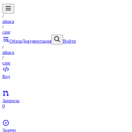
/
alpaca
/
case
Обзор
Документация
Войти
/
alpaca
/
case
Код
Запросы
0
Задачи