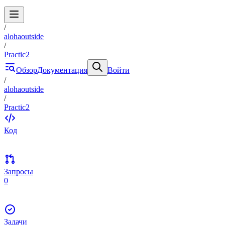
/
alohaoutside
/
Practic2
Обзор
Документация
Войти
/
alohaoutside
/
Practic2
Код
Запросы
0
Задачи