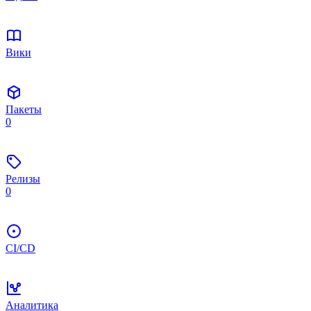
Вики
Пакеты
0
Релизы
0
CI/CD
Аналитика