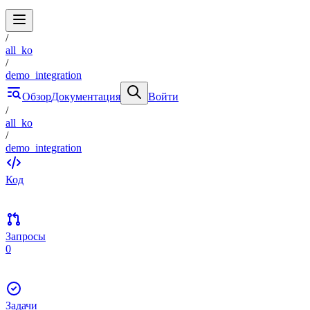
/
all_ko
/
demo_integration
Обзор
Документация
Войти
/
all_ko
/
demo_integration
Код
Запросы
0
Задачи