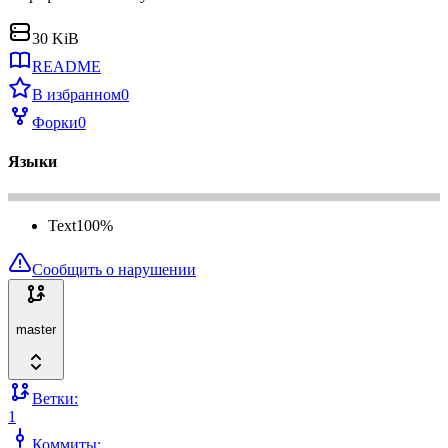
30 KiB
README
В избранном
0
Форки
0
Языки
Text
100
%
Сообщить о нарушении
master
Ветки:
1
Коммиты: