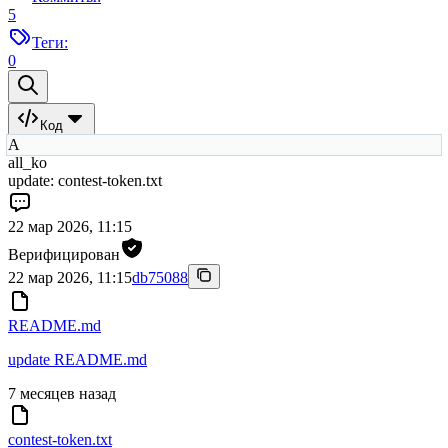
5
Теги:
0
Код
A
all_ko
update: contest-token.txt
22 мар 2026, 11:15
Верифицирован
22 мар 2026, 11:15
db75088
README.md
update README.md
7 месяцев назад
contest-token.txt