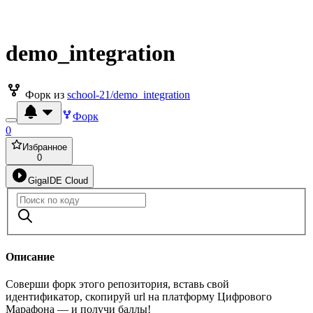
demo_integration
Форк из
school-21/demo_integration
Форк
0
Избранное
0
GigaIDE Cloud
Описание
Соверши форк этого репозитория, вставь свой
идентификатор, скопируй url на платформу Цифрового
Марафона — и получи баллы!