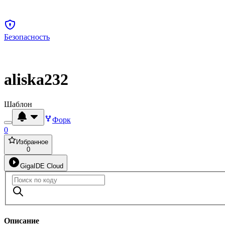
Безопасность
aliska232
Шаблон
Форк
0
Избранное
0
GigaIDE Cloud
Описание