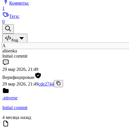
Коммиты:
1
Теги:
0
Код
A
alisenka
Initial commit
29 мар 2026, 21:49
Верифицирован
29 мар 2026, 21:49
cde2744
.gitverse
Initial commit
4 месяца назад