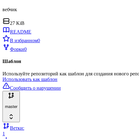
вебчик
27 KiB
README
В избранном
0
Форки
0
Шаблон
Используйте репозиторий как шаблон для создания нового реп
Использовать как шаблон
Сообщить о нарушении
master
Ветки:
1