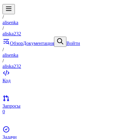
/
alisenka
/
aliska232
Обзор
Документация
Войти
/
alisenka
/
aliska232
Код
Запросы
0
Задачи