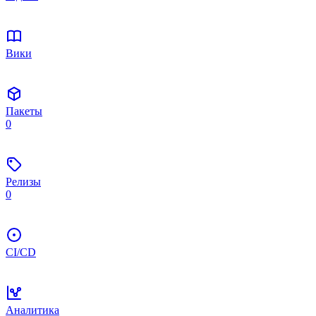
Вики
Пакеты
0
Релизы
0
CI/CD
Аналитика