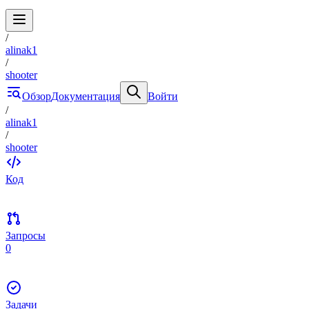
/
alinak1
/
shooter
Обзор
Документация
Войти
/
alinak1
/
shooter
Код
Запросы
0
Задачи