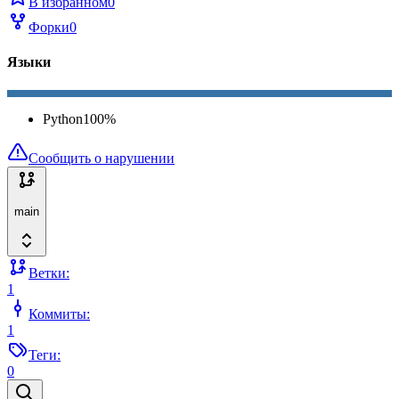
В избранном
0
Форки
0
Языки
Python
100
%
Сообщить о нарушении
main
Ветки:
1
Коммиты:
1
Теги:
0