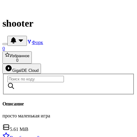
shooter
Форк
0
Избранное
0
GigaIDE Cloud
Описание
просто маленькая игра
5.61 MiB