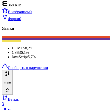
368 KiB
В избранном
0
Форки
0
Языки
HTML
58,2
%
CSS
36,1
%
JavaScript
5,7
%
Сообщить о нарушении
main
Ветки:
3