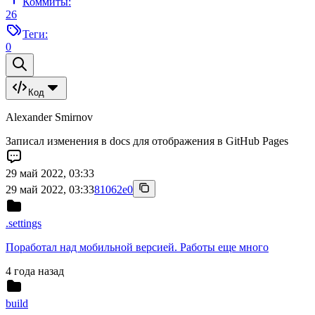
Коммиты:
26
Теги:
0
Код
Alexander Smirnov
Записал изменения в docs для отображения в GitHub Pages
29 май 2022, 03:33
29 май 2022, 03:33
81062e0
.settings
Поработал над мобильной версией. Работы еще много
4 года назад
build