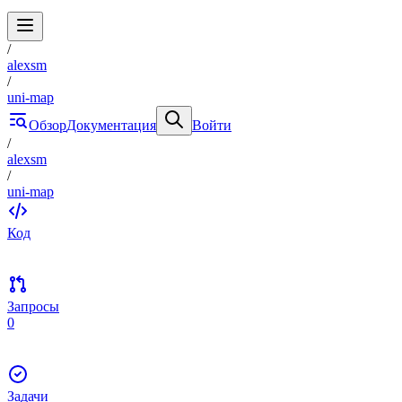
/
alexsm
/
uni-map
Обзор
Документация
Войти
/
alexsm
/
uni-map
Код
Запросы
0
Задачи