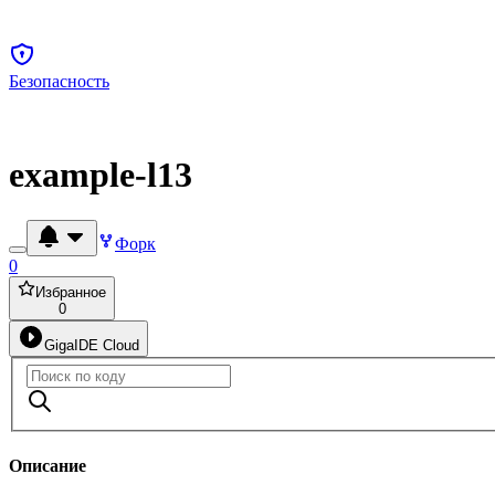
Безопасность
example-l13
Форк
0
Избранное
0
GigaIDE Cloud
Описание