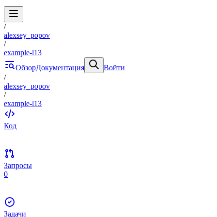
/
alexsey_popov
/
example-l13
Обзор
Документация
Войти
/
alexsey_popov
/
example-l13
Код
Запросы
0
Задачи