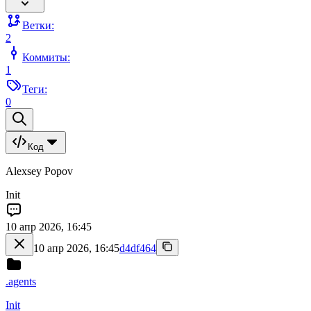
Ветки:
2
Коммиты:
1
Теги:
0
Код
Alexsey Popov
Init
10 апр 2026, 16:45
10 апр 2026, 16:45
d4df464
.agents
Init