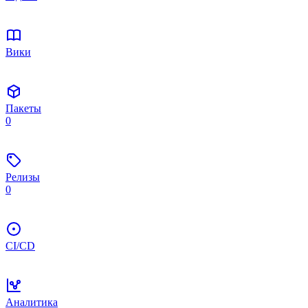
Вики
Пакеты
0
Релизы
0
CI/CD
Аналитика