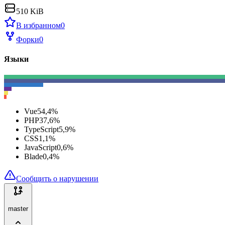
510 KiB
В избранном
0
Форки
0
Языки
Vue
54,4
%
PHP
37,6
%
TypeScript
5,9
%
CSS
1,1
%
JavaScript
0,6
%
Blade
0,4
%
Сообщить о нарушении
master