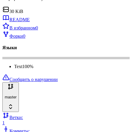
30 KiB
README
В избранном
0
Форки
0
Языки
Text
100
%
Сообщить о нарушении
master
Ветки:
1
Коммиты: