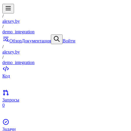
/
alexey.by
/
demo_integration
Обзор
Документация
Войти
/
alexey.by
/
demo_integration
Код
Запросы
0
Задачи