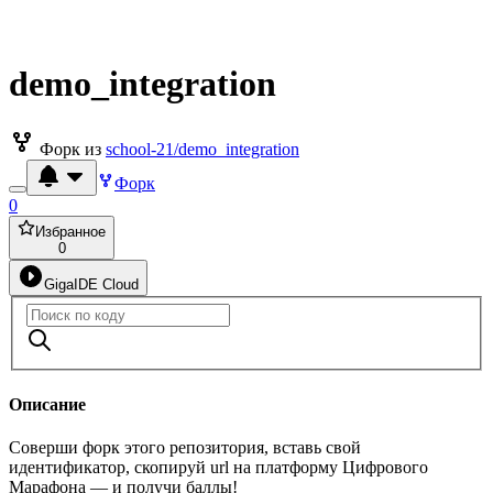
demo_integration
Форк из
school-21/demo_integration
Форк
0
Избранное
0
GigaIDE Cloud
Описание
Соверши форк этого репозитория, вставь свой
идентификатор, скопируй url на платформу Цифрового
Марафона — и получи баллы!