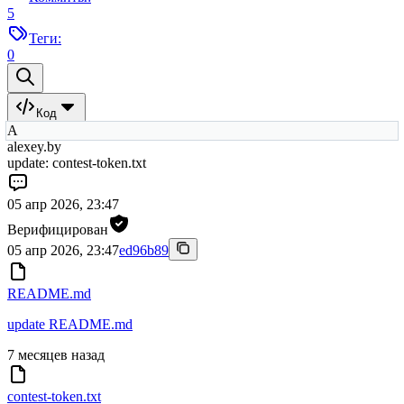
5
Теги:
0
Код
A
alexey.by
update: contest-token.txt
05 апр 2026, 23:47
Верифицирован
05 апр 2026, 23:47
ed96b89
README.md
update README.md
7 месяцев назад
contest-token.txt