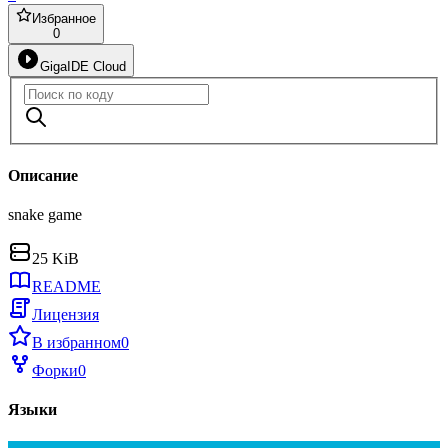
Избранное
0
GigaIDE Cloud
Описание
snake game
25 KiB
README
Лицензия
В избранном
0
Форки
0
Языки