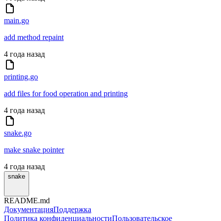
main.go
add method repaint
4 года назад
printing.go
add files for food operation and printing
4 года назад
snake.go
make snake pointer
4 года назад
snake
README.md
Документация
Поддержка
Политика конфиденциальности
Пользовательское