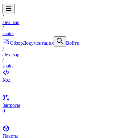
/
alex_sap
/
snake
Обзор
Документация
Войти
/
alex_sap
/
snake
Код
Запросы
0
Пакеты