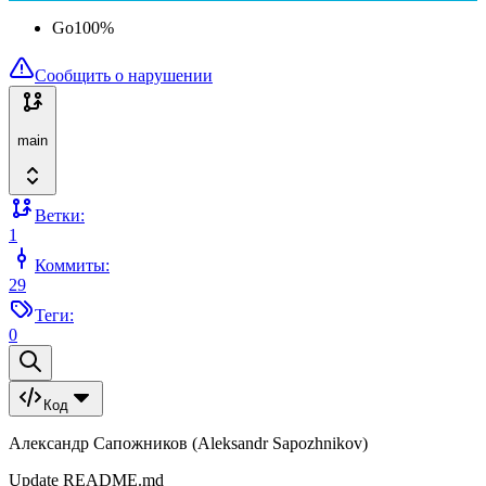
Go
100
%
Сообщить о нарушении
main
Ветки:
1
Коммиты:
29
Теги:
0
Код
Александр Сапожников (Aleksandr Sapozhnikov)
Update README.md