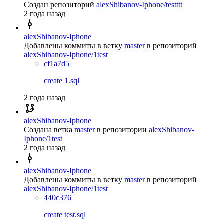
Создан репозиторий
alexShibanov-Iphone/testttt
2 года назад
alexShibanov-Iphone
Добавлены коммиты в ветку
master
в репозиторий
alexShibanov-Iphone/1test
cf1a7d5
create 1.sql
2 года назад
alexShibanov-Iphone
Создана ветка
master
в репозитории
alexShibanov-
Iphone/1test
2 года назад
alexShibanov-Iphone
Добавлены коммиты в ветку
master
в репозиторий
alexShibanov-Iphone/1test
440c376
create test.sql