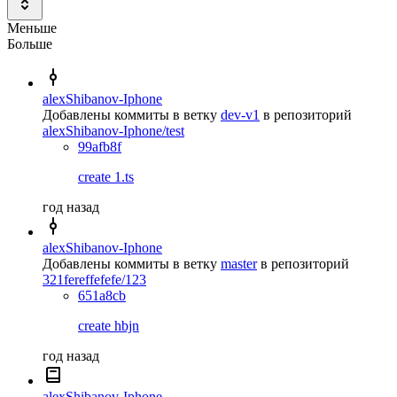
Меньше
Больше
alexShibanov-Iphone
Добавлены коммиты в ветку
dev-v1
в репозиторий
alexShibanov-Iphone/test
99afb8f
create 1.ts
год назад
alexShibanov-Iphone
Добавлены коммиты в ветку
master
в репозиторий
321fereffefefe/123
651a8cb
create hbjn
год назад
alexShibanov-Iphone