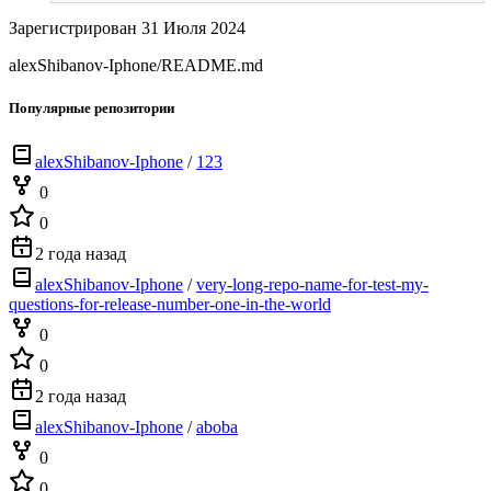
Зарегистрирован 31 Июля 2024
alexShibanov-Iphone/README.md
Популярные репозитории
alexShibanov-Iphone
/
123
0
0
2 года назад
alexShibanov-Iphone
/
very-long-repo-name-for-test-my-
questions-for-release-number-one-in-the-world
0
0
2 года назад
alexShibanov-Iphone
/
aboba
0
0