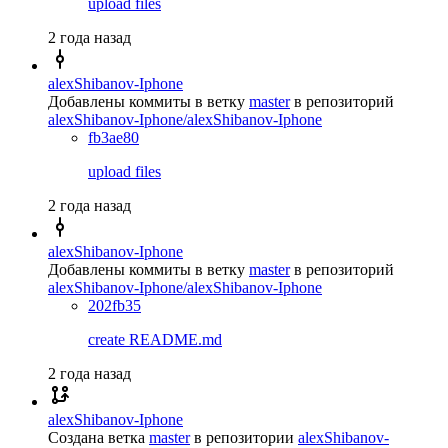
upload files
2 года назад
alexShibanov-Iphone
Добавлены коммиты в ветку
master
в репозиторий
alexShibanov-Iphone/alexShibanov-Iphone
fb3ae80
upload files
2 года назад
alexShibanov-Iphone
Добавлены коммиты в ветку
master
в репозиторий
alexShibanov-Iphone/alexShibanov-Iphone
202fb35
create README.md
2 года назад
alexShibanov-Iphone
Создана ветка
master
в репозитории
alexShibanov-