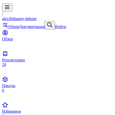
/
alexShibanov-Iphone
Обзор
Документация
Войти
Обзор
Репозитории
29
Пакеты
0
Избранное