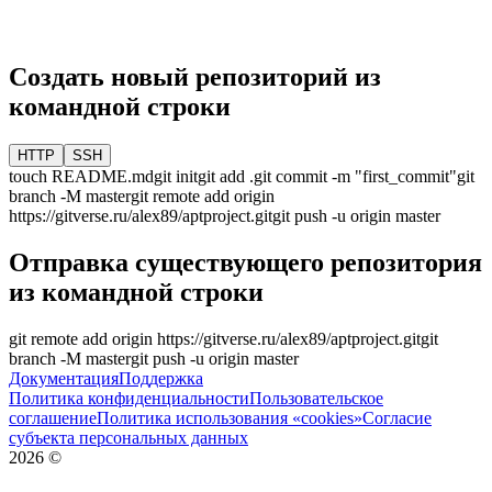
Создать новый репозиторий из
командной строки
HTTP
SSH
touch README.md
git init
git add .
git commit -m "first_commit"
git
branch -M
master
git remote add origin
https://gitverse.ru/alex89/aptproject.git
git push -u origin
master
Отправка существующего репозитория
из командной строки
git remote add origin
https://gitverse.ru/alex89/aptproject.git
git
branch -M
master
git push -u origin
master
Документация
Поддержка
Политика конфиденциальности
Пользовательское
соглашение
Политика использования «cookies»
Согласие
субъекта персональных данных
2026
©