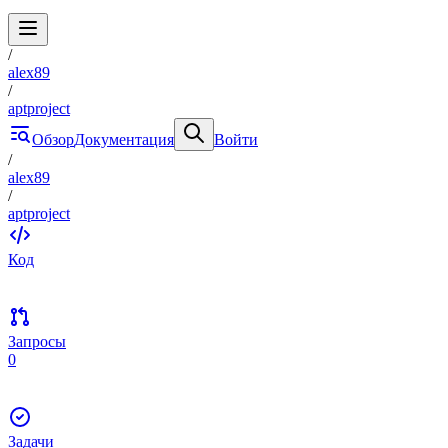
/
alex89
/
aptproject
Обзор
Документация
Войти
/
alex89
/
aptproject
Код
Запросы
0
Задачи