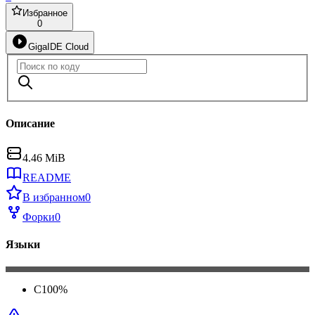
Избранное
0
GigaIDE Cloud
Описание
4.46 MiB
README
В избранном
0
Форки
0
Языки
C
100
%