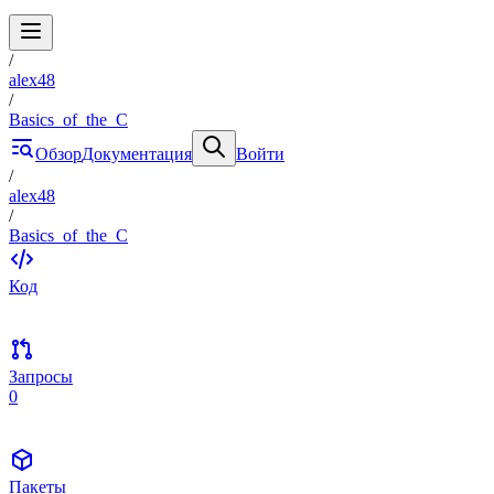
/
alex48
/
Basics_of_the_C
Обзор
Документация
Войти
/
alex48
/
Basics_of_the_C
Код
Запросы
0
Пакеты