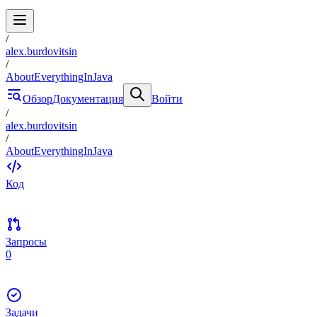
/
alex.burdovitsin
/
AboutEverythingInJava
Обзор
Документация
Войти
/
alex.burdovitsin
/
AboutEverythingInJava
Код
Запросы
0
Задачи