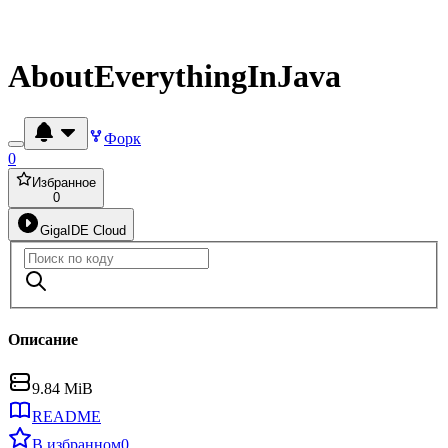
AboutEverythingInJava
Форк
0
Избранное
0
GigaIDE Cloud
Описание
9.84 MiB
README
В избранном
0