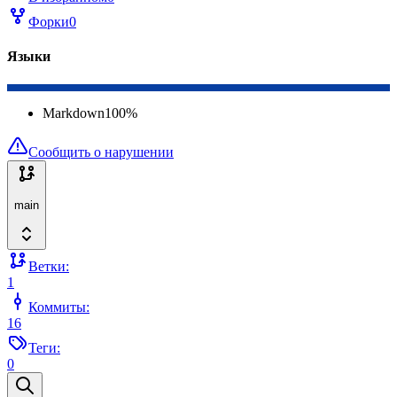
Форки
0
Языки
Markdown
100
%
Сообщить о нарушении
main
Ветки:
1
Коммиты:
16
Теги:
0