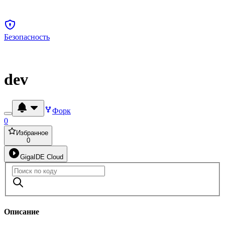
Безопасность
dev
Форк
0
Избранное
0
GigaIDE Cloud
Описание