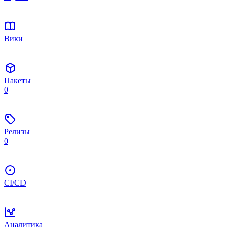
Вики
Пакеты
0
Релизы
0
CI/CD
Аналитика