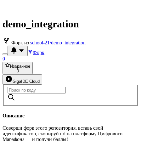
demo_integration
Форк из
school-21/demo_integration
Форк
0
Избранное
0
GigaIDE Cloud
Описание
Соверши форк этого репозитория, вставь свой
идентификатор, скопируй url на платформу Цифрового
Марафона — и получи баллы!