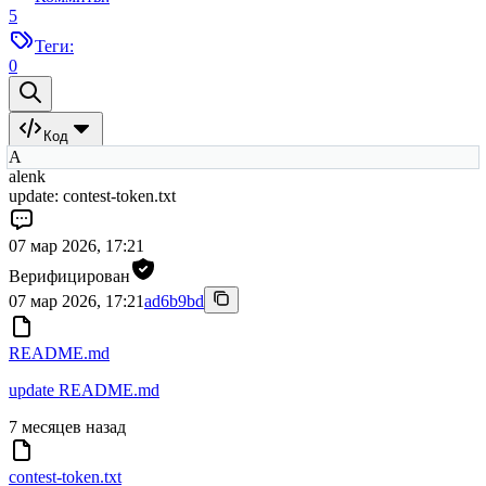
5
Теги:
0
Код
A
alenk
update: contest-token.txt
07 мар 2026, 17:21
Верифицирован
07 мар 2026, 17:21
ad6b9bd
README.md
update README.md
7 месяцев назад
contest-token.txt