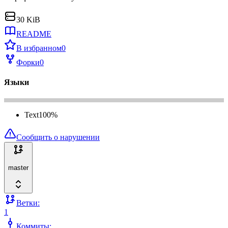
30 KiB
README
В избранном
0
Форки
0
Языки
Text
100
%
Сообщить о нарушении
master
Ветки:
1
Коммиты: