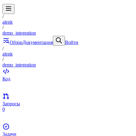
/
alenk
/
demo_integration
Обзор
Документация
Войти
/
alenk
/
demo_integration
Код
Запросы
0
Задачи