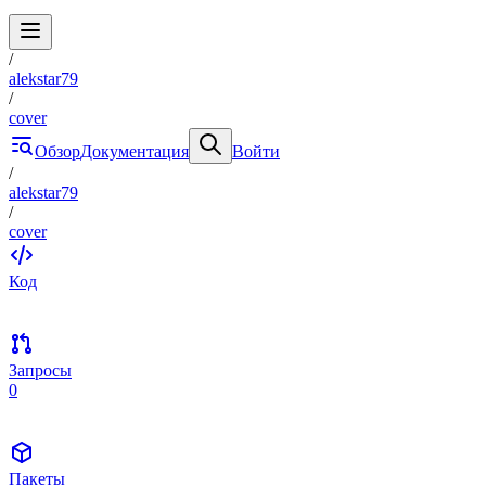
/
alekstar79
/
cover
Обзор
Документация
Войти
/
alekstar79
/
cover
Код
Запросы
0
Пакеты