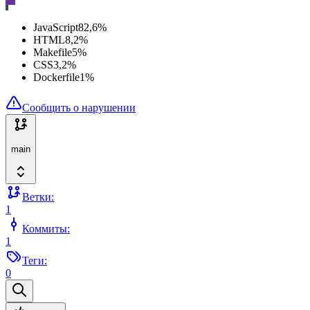
JavaScript
82,6
%
HTML
8,2
%
Makefile
5
%
CSS
3,2
%
Dockerfile
1
%
Сообщить о нарушении
main
Ветки:
1
Коммиты:
1
Теги:
0