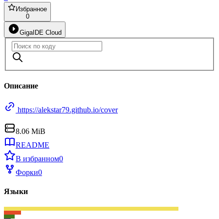
Избранное
0
GigaIDE Cloud
Описание
https://alekstar79.github.io/cover
8.06 MiB
README
В избранном
0
Форки
0
Языки