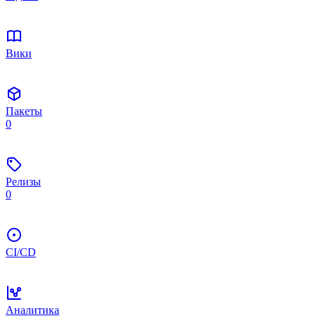
Вики
Пакеты
0
Релизы
0
CI/CD
Аналитика