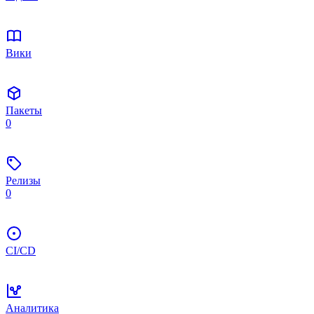
Вики
Пакеты
0
Релизы
0
CI/CD
Аналитика