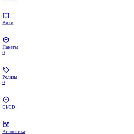
Вики
Пакеты
0
Релизы
0
CI/CD
Аналитика