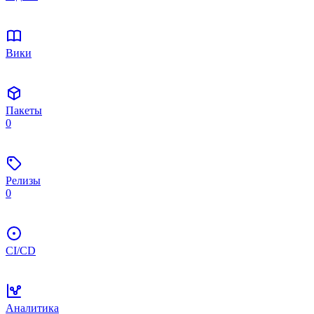
Вики
Пакеты
0
Релизы
0
CI/CD
Аналитика