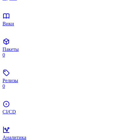
Вики
Пакеты
0
Релизы
0
CI/CD
Аналитика