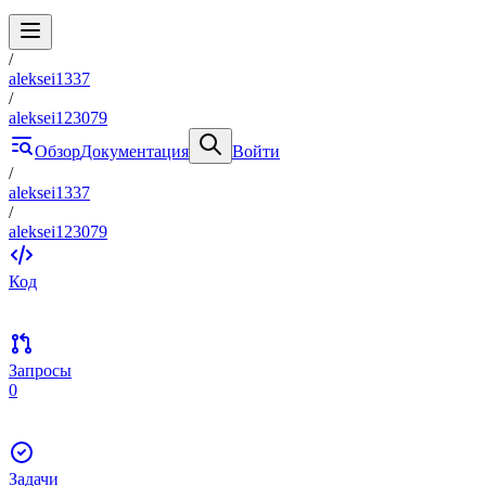
/
aleksei1337
/
aleksei123079
Обзор
Документация
Войти
/
aleksei1337
/
aleksei123079
Код
Запросы
0
Задачи