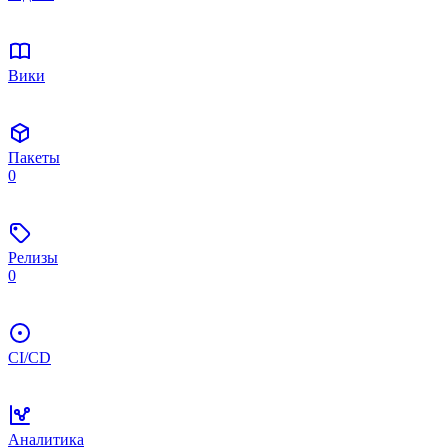
Вики
Пакеты
0
Релизы
0
CI/CD
Аналитика