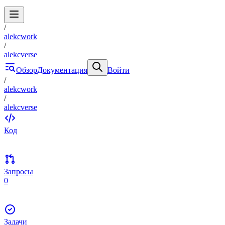
/
alekcwork
/
alekcverse
Обзор
Документация
Войти
/
alekcwork
/
alekcverse
Код
Запросы
0
Задачи