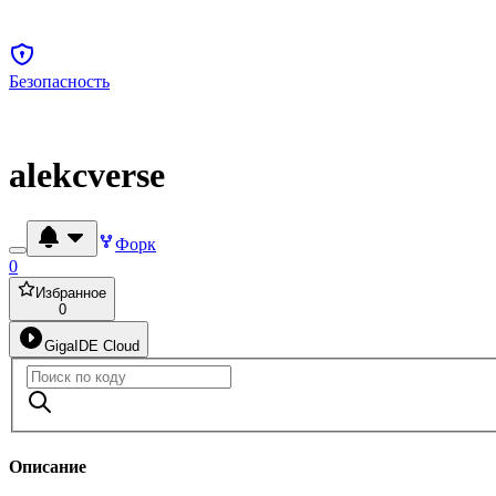
Безопасность
alekcverse
Форк
0
Избранное
0
GigaIDE Cloud
Описание