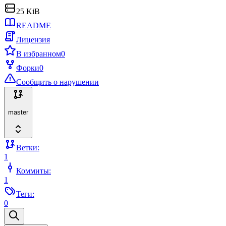
25 KiB
README
Лицензия
В избранном
0
Форки
0
Сообщить о нарушении
master
Ветки:
1
Коммиты:
1
Теги:
0