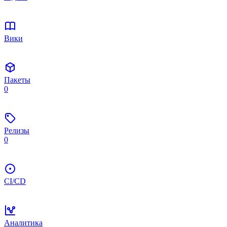
Вики
Пакеты
0
Релизы
0
CI/CD
Аналитика