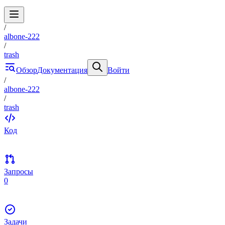
/
albone-222
/
trash
Обзор
Документация
Войти
/
albone-222
/
trash
Код
Запросы
0
Задачи