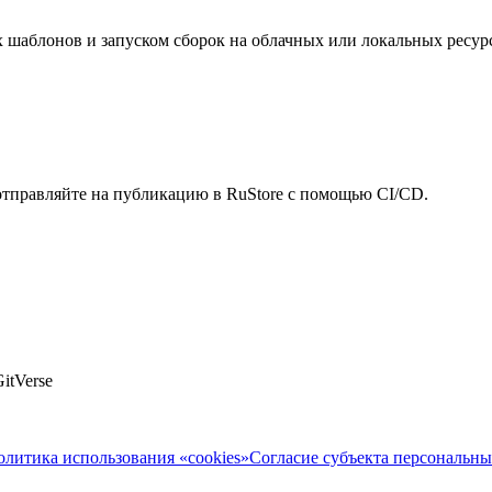
 шаблонов и запуском сборок на облачных или локальных ресурс
 отправляйте на публикацию в RuStore с помощью CI/CD.
itVerse
олитика использования «cookies»
Согласие субъекта персональн