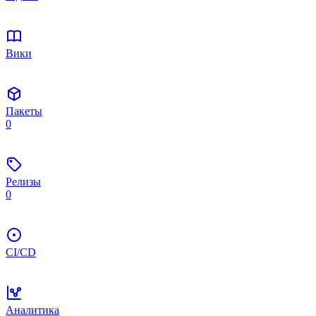
Вики
Пакеты
0
Релизы
0
CI/CD
Аналитика