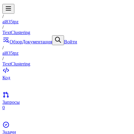
/
al835tpz
/
TextClustering
Обзор
Документация
Войти
/
al835tpz
/
TextClustering
Код
Запросы
0
Задачи