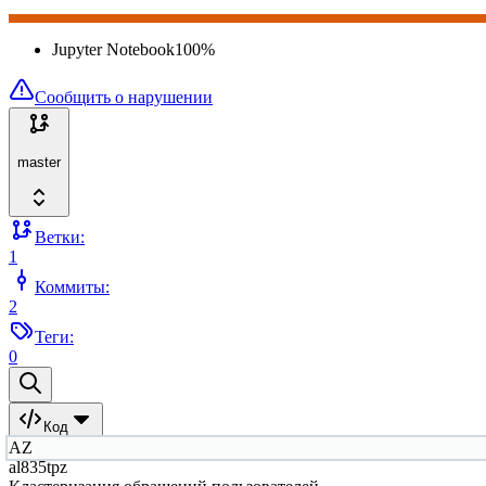
Jupyter Notebook
100
%
Сообщить о нарушении
master
Ветки:
1
Коммиты:
2
Теги:
0
Код
AZ
al835tpz