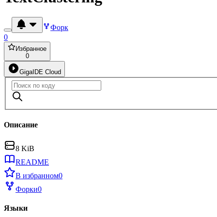
Форк
0
Избранное
0
GigaIDE Cloud
Описание
8 KiB
README
В избранном
0
Форки
0
Языки