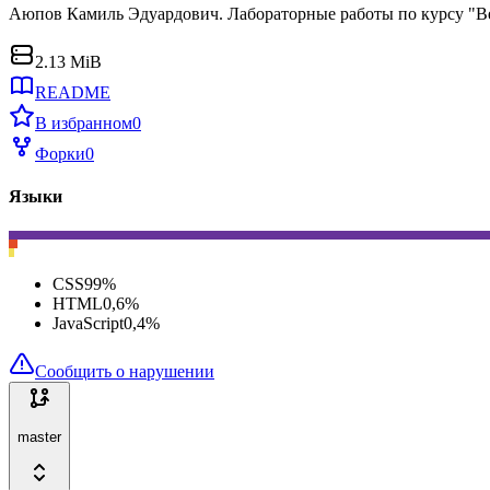
Аюпов Камиль Эдуардович. Лабораторные работы по курсу "В
2.13 MiB
README
В избранном
0
Форки
0
Языки
CSS
99
%
HTML
0,6
%
JavaScript
0,4
%
Сообщить о нарушении
master