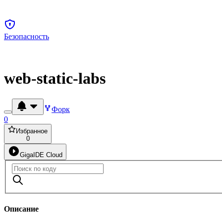
Безопасность
web-static-labs
Форк
0
Избранное
0
GigaIDE Cloud
Описание