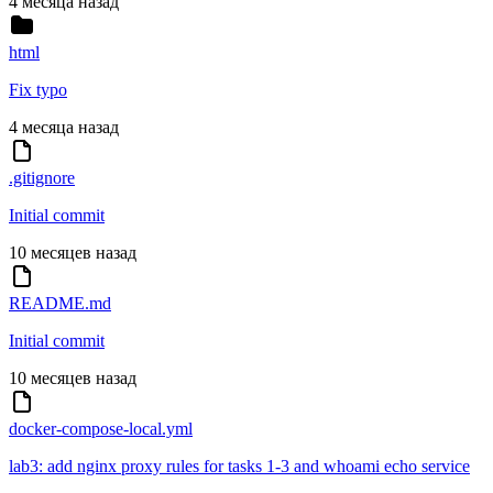
4 месяца назад
html
Fix typo
4 месяца назад
.gitignore
Initial commit
10 месяцев назад
README.md
Initial commit
10 месяцев назад
docker-compose-local.yml
lab3: add nginx proxy rules for tasks 1-3 and whoami echo service