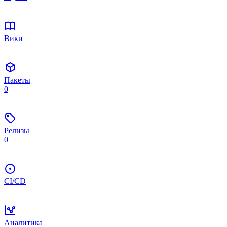
Вики
Пакеты
0
Релизы
0
CI/CD
Аналитика