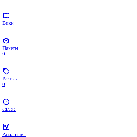
Вики
Пакеты
0
Релизы
0
CI/CD
Аналитика