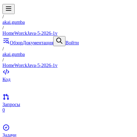
/
akai.gumba
/
HomeWorckJava-5-2026-1v
Обзор
Документация
Войти
/
akai.gumba
/
HomeWorckJava-5-2026-1v
Код
Запросы
0
Задачи