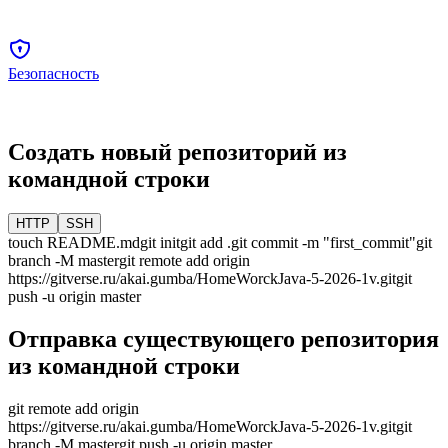
Безопасность
Создать новый репозиторий из
командной строки
HTTP
SSH
touch README.md
git init
git add .
git commit -m "first_commit"
git
branch -M
master
git remote add origin
https://gitverse.ru/akai.gumba/HomeWorckJava-5-2026-1v.git
git
push -u origin
master
Отправка существующего репозитория
из командной строки
git remote add origin
https://gitverse.ru/akai.gumba/HomeWorckJava-5-2026-1v.git
git
branch -M
master
git push -u origin
master