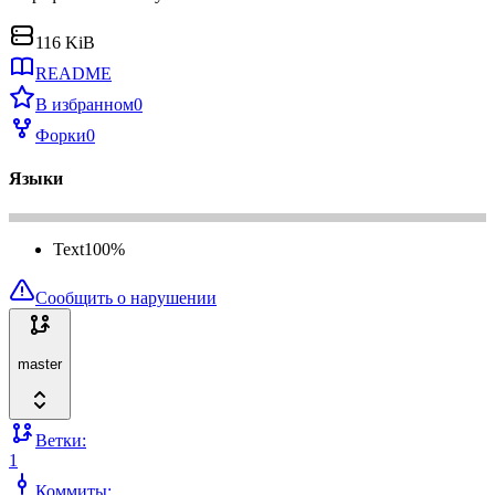
116 KiB
README
В избранном
0
Форки
0
Языки
Text
100
%
Сообщить о нарушении
master
Ветки:
1
Коммиты: