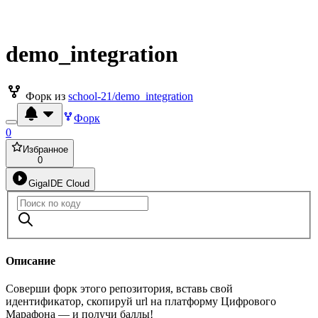
demo_integration
Форк из
school-21/demo_integration
Форк
0
Избранное
0
GigaIDE Cloud
Описание
Соверши форк этого репозитория, вставь свой
идентификатор, скопируй url на платформу Цифрового
Марафона — и получи баллы!