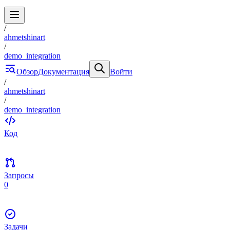
/
ahmetshinart
/
demo_integration
Обзор
Документация
Войти
/
ahmetshinart
/
demo_integration
Код
Запросы
0
Задачи