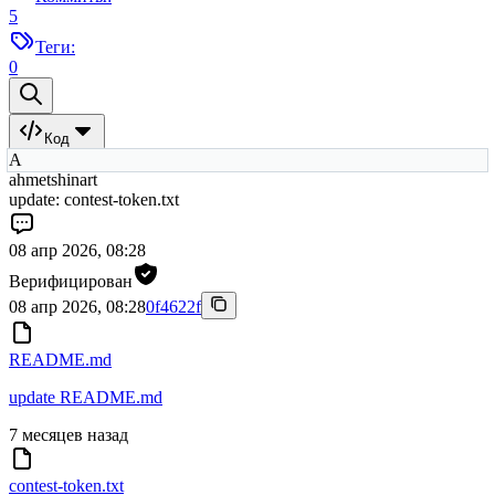
5
Теги:
0
Код
A
ahmetshinart
update: contest-token.txt
08 апр 2026, 08:28
Верифицирован
08 апр 2026, 08:28
0f4622f
README.md
update README.md
7 месяцев назад
contest-token.txt