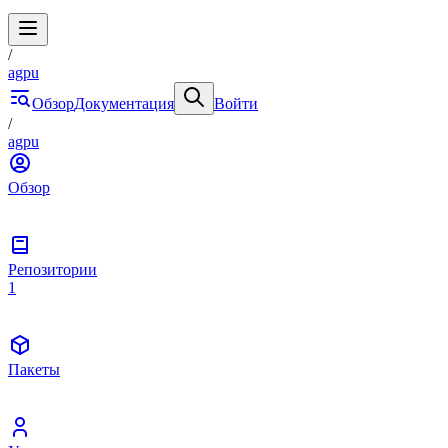
/
agpu
Обзор
Документация
Войти
/
agpu
Обзор
Репозитории
1
Пакеты