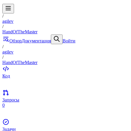
/
agilev
/
HandOfTheMaster
Обзор
Документация
Войти
/
agilev
/
HandOfTheMaster
Код
Запросы
0
Задачи