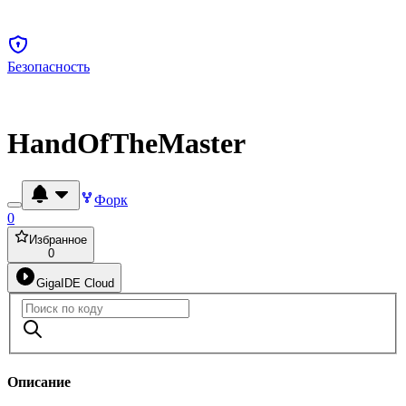
Безопасность
HandOfTheMaster
Форк
0
Избранное
0
GigaIDE Cloud
Описание