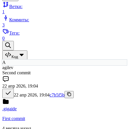
Ветки:
1
Коммиты:
3
Теги:
0
Код
A
agilev
Second commit
22 апр 2026, 19:04
22 апр 2026, 19:04
c7b5f5b
.gigaide
First commit
4 месяца назад