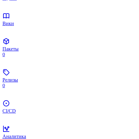
Вики
Пакеты
0
Релизы
0
CI/CD
Аналитика