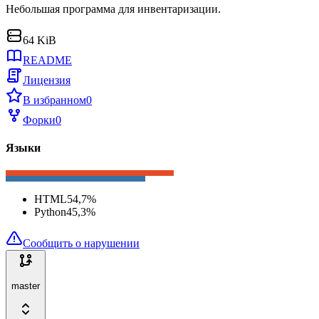
Небольшая программа для инвентаризации.
64 KiB
README
Лицензия
В избранном
0
Форки
0
Языки
HTML
54,7
%
Python
45,3
%
Сообщить о нарушении
master