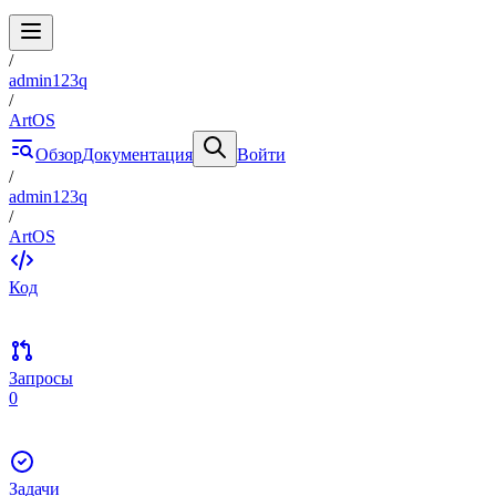
/
admin123q
/
ArtOS
Обзор
Документация
Войти
/
admin123q
/
ArtOS
Код
Запросы
0
Задачи