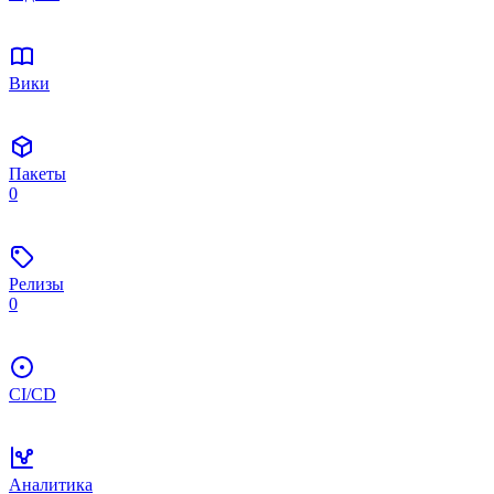
Вики
Пакеты
0
Релизы
0
CI/CD
Аналитика