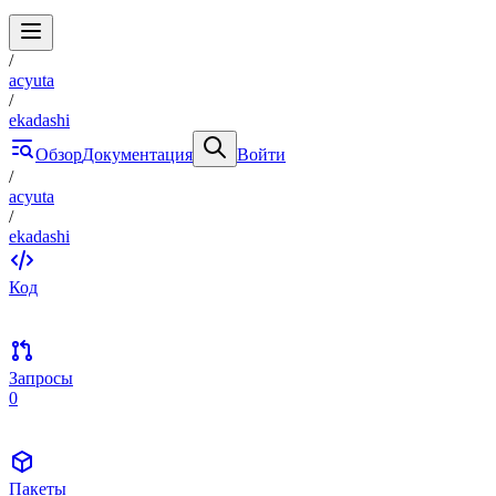
/
acyuta
/
ekadashi
Обзор
Документация
Войти
/
acyuta
/
ekadashi
Код
Запросы
0
Пакеты