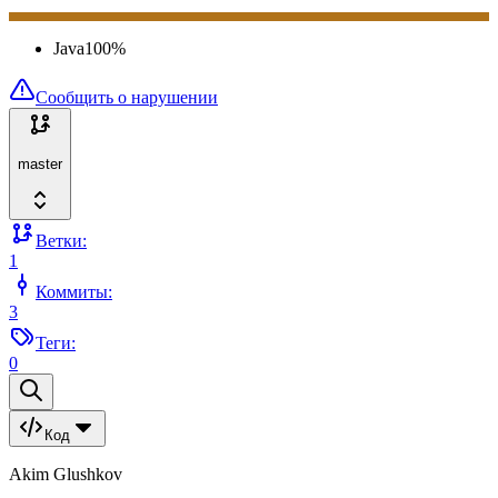
Java
100
%
Сообщить о нарушении
master
Ветки:
1
Коммиты:
3
Теги:
0
Код
Akim Glushkov