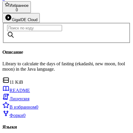
Избранное
0
GigaIDE Cloud
Описание
Library to calculate the days of fasting (ekadashi, new moon, fool
moon) in the Java language.
11 KiB
README
Лицензия
В избранном
0
Форки
0
Языки