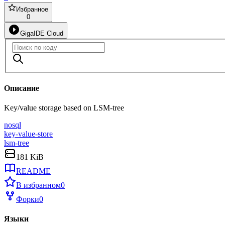
Избранное
0
GigaIDE Cloud
Описание
Key/value storage based on LSM-tree
nosql
key-value-store
lsm-tree
181 KiB
README
В избранном
0
Форки
0
Языки