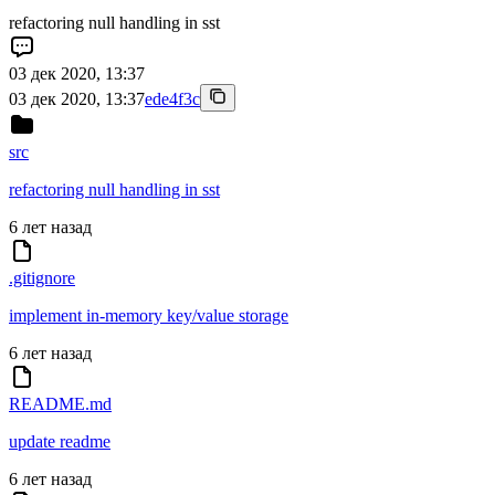
refactoring null handling in sst
03 дек 2020, 13:37
03 дек 2020, 13:37
ede4f3c
src
refactoring null handling in sst
6 лет назад
.gitignore
implement in-memory key/value storage
6 лет назад
README.md
update readme
6 лет назад