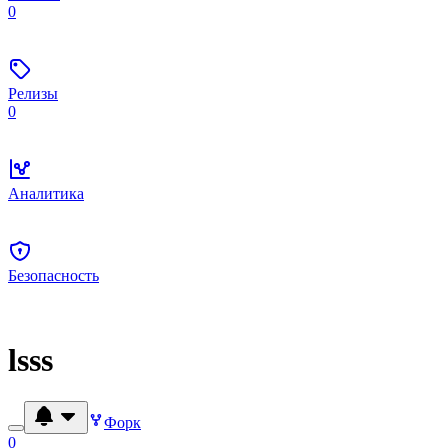
0
Релизы
0
Аналитика
Безопасность
lsss
Форк
0