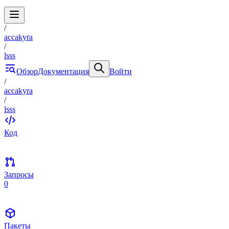
/
accakyra
/
lsss
Обзор
Документация
Войти
/
accakyra
/
lsss
Код
Запросы
0
Пакеты