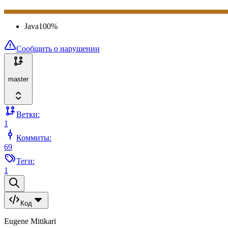
Java
100
%
Сообщить о нарушении
master
Ветки:
1
Коммиты:
69
Теги:
1
Код
Eugene Mitikari