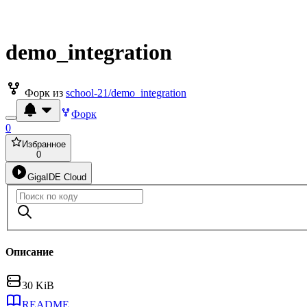
demo_integration
Форк из
school-21/demo_integration
Форк
0
Избранное
0
GigaIDE Cloud
Описание
30 KiB
README