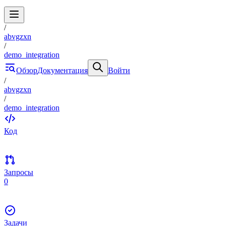
/
abvgzxn
/
demo_integration
Обзор
Документация
Войти
/
abvgzxn
/
demo_integration
Код
Запросы
0
Задачи