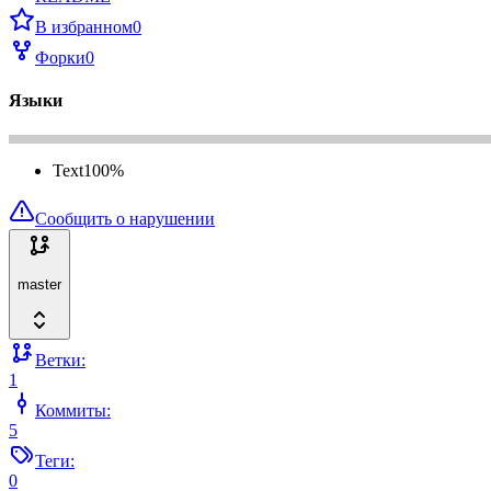
В избранном
0
Форки
0
Языки
Text
100
%
Сообщить о нарушении
master
Ветки:
1
Коммиты:
5
Теги:
0