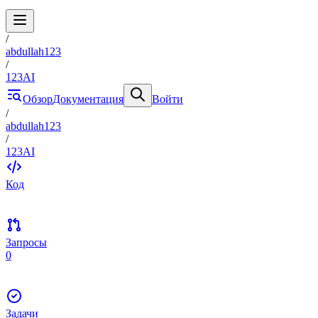
/
abdullah123
/
123AI
Обзор
Документация
Войти
/
abdullah123
/
123AI
Код
Запросы
0
Задачи