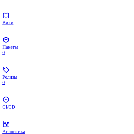
Вики
Пакеты
0
Релизы
0
CI/CD
Аналитика