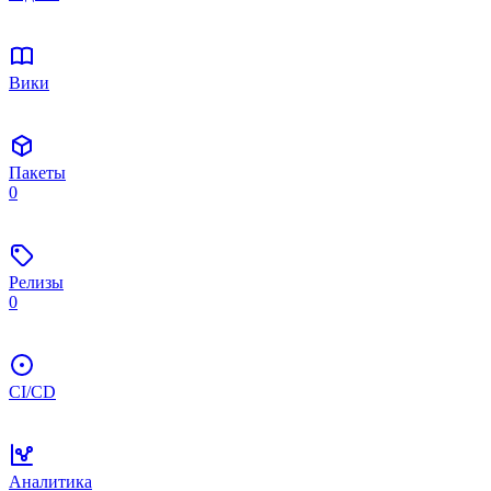
Вики
Пакеты
0
Релизы
0
CI/CD
Аналитика