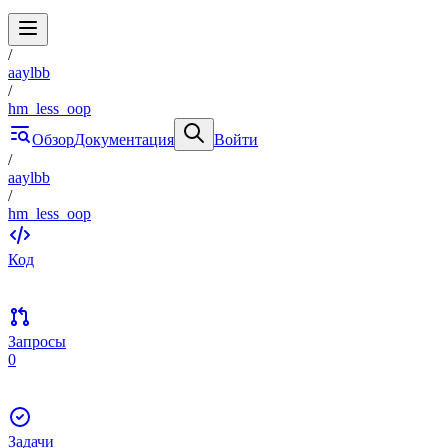
/
aaylbb
/
hm_less_oop
Обзор
Документация
Войти
/
aaylbb
/
hm_less_oop
Код
Запросы
0
Задачи