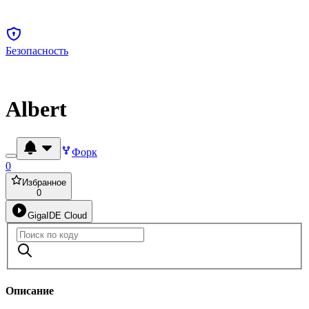
Безопасность
Albert
Форк
0
Избранное
0
GigaIDE Cloud
Описание