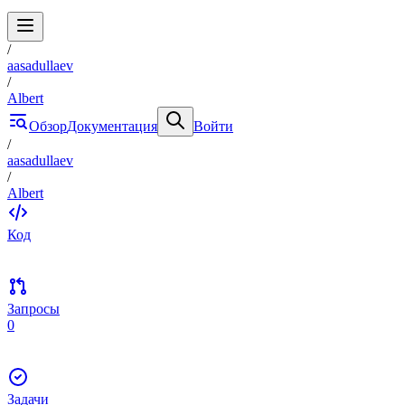
/
aasadullaev
/
Albert
Обзор
Документация
Войти
/
aasadullaev
/
Albert
Код
Запросы
0
Задачи