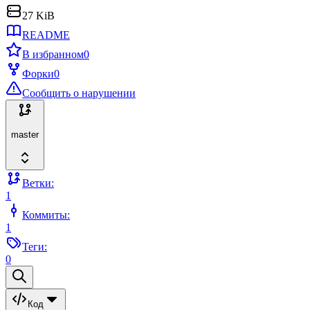
27 KiB
README
В избранном
0
Форки
0
Сообщить о нарушении
master
Ветки:
1
Коммиты:
1
Теги:
0
Код