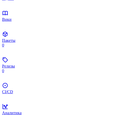
Вики
Пакеты
0
Релизы
0
CI/CD
Аналитика