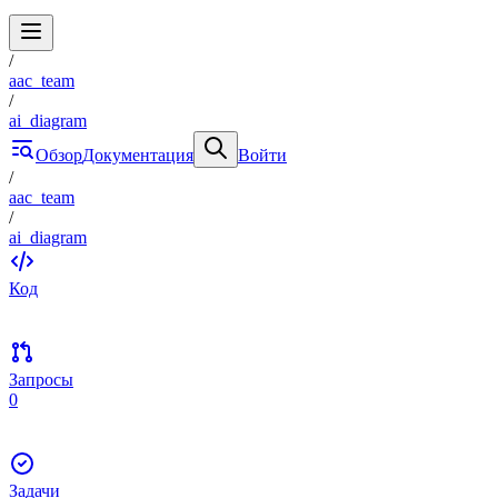
/
aac_team
/
ai_diagram
Обзор
Документация
Войти
/
aac_team
/
ai_diagram
Код
Запросы
0
Задачи