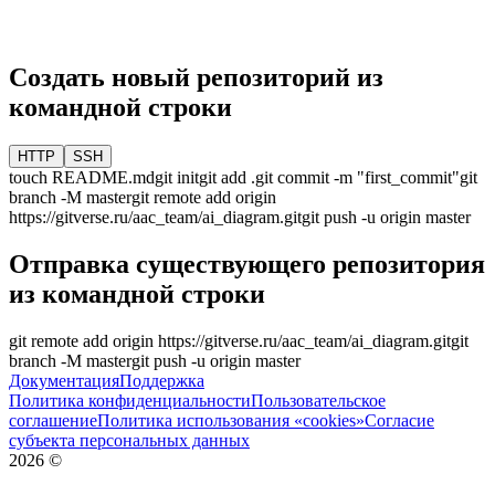
Создать новый репозиторий из
командной строки
HTTP
SSH
touch README.md
git init
git add .
git commit -m "first_commit"
git
branch -M
master
git remote add origin
https://gitverse.ru/aac_team/ai_diagram.git
git push -u origin
master
Отправка существующего репозитория
из командной строки
git remote add origin
https://gitverse.ru/aac_team/ai_diagram.git
git
branch -M
master
git push -u origin
master
Документация
Поддержка
Политика конфиденциальности
Пользовательское
соглашение
Политика использования «cookies»
Согласие
субъекта персональных данных
2026
©