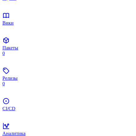
Вики
Пакеты
0
Релизы
0
CI/CD
Аналитика