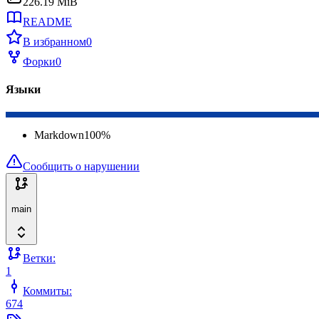
226.19 MiB
README
В избранном
0
Форки
0
Языки
Markdown
100
%
Сообщить о нарушении
main
Ветки:
1
Коммиты:
674