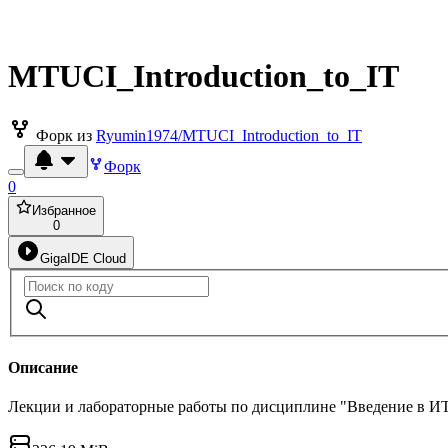
MTUCI_Introduction_to_IT
Форк из
Ryumin1974/MTUCI_Introduction_to_IT
Форк
0
Избранное
0
GigaIDE Cloud
Описание
Лекции и лабораторные работы по дисциплине "Введение в И