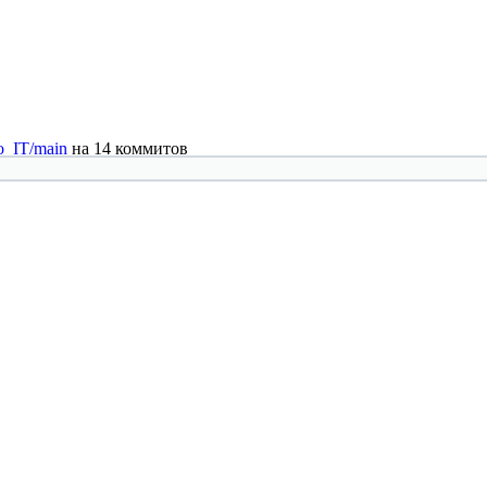
o_IT/main
на 14 коммитов