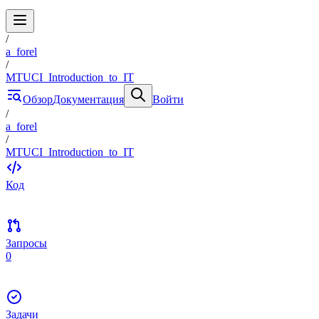
/
a_forel
/
MTUCI_Introduction_to_IT
Обзор
Документация
Войти
/
a_forel
/
MTUCI_Introduction_to_IT
Код
Запросы
0
Задачи