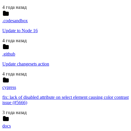
4 года назад
.codesandbox
Update to Node 16
4 года назад
.github
Update changesets action
4 года назад
cypress
fix: lack of disabled attribute on select element causing color contrast
issue (#5666)
3 года назад
docs