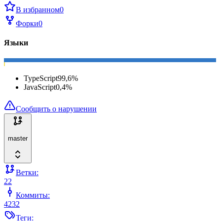
В избранном
0
Форки
0
Языки
TypeScript
99,6
%
JavaScript
0,4
%
Сообщить о нарушении
master
Ветки:
22
Коммиты:
4232
Теги: