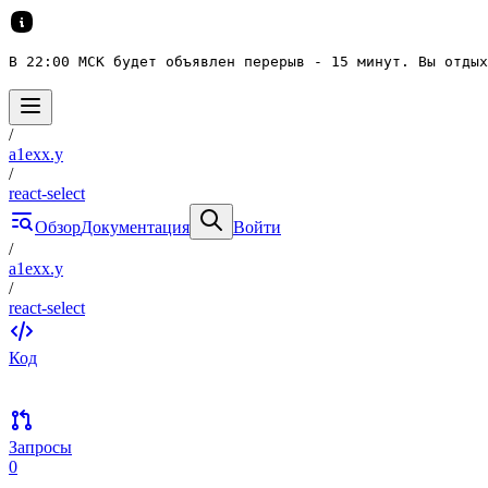
В 22:00 МСК будет объявлен перерыв - 15 минут. Вы отдых
/
a1exx.y
/
react-select
Обзор
Документация
Войти
/
a1exx.y
/
react-select
Код
Запросы
0