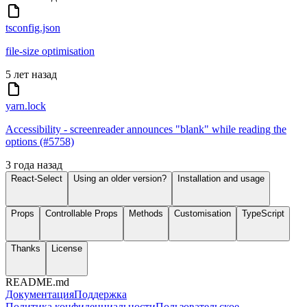
tsconfig.json
file-size optimisation
5 лет назад
yarn.lock
Accessibility - screenreader announces "blank" while reading the
options (#5758)
3 года назад
React-Select
Using an older version?
Installation and usage
Props
Controllable Props
Methods
Customisation
TypeScript
Thanks
License
README.md
Документация
Поддержка
Политика конфиденциальности
Пользовательское