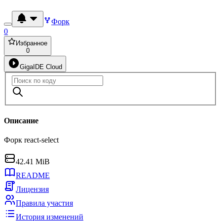
Форк
0
Избранное
0
GigaIDE Cloud
Описание
Форк react-select
42.41 MiB
README
Лицензия
Правила участия
История изменений