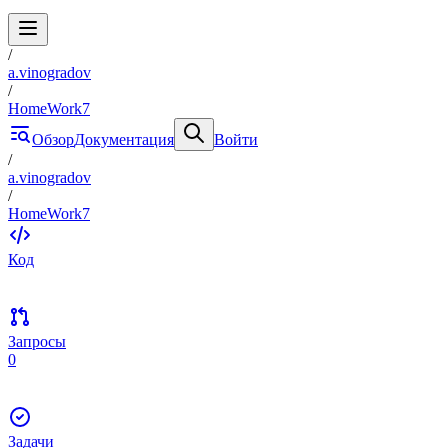
/
a.vinogradov
/
HomeWork7
Обзор
Документация
Войти
/
a.vinogradov
/
HomeWork7
Код
Запросы
0
Задачи