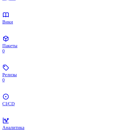
Вики
Пакеты
0
Релизы
0
CI/CD
Аналитика