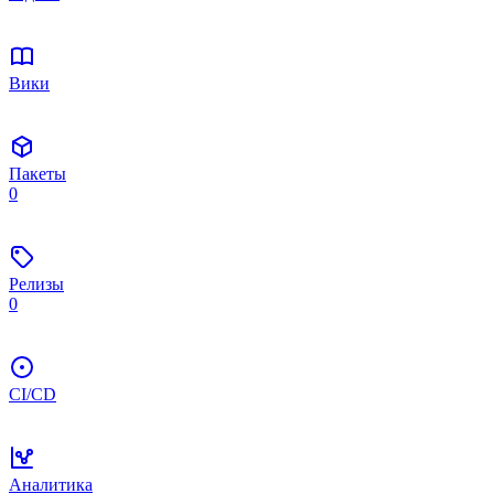
Вики
Пакеты
0
Релизы
0
CI/CD
Аналитика