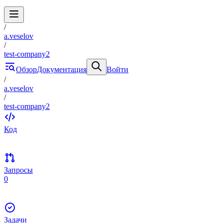
/
a.veselov
/
test-company2
Обзор
Документация
Войти
/
a.veselov
/
test-company2
Код
Запросы
0
Задачи