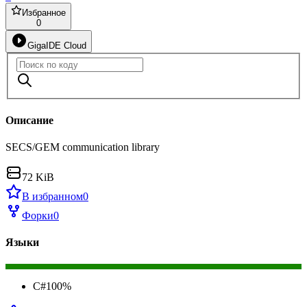
Избранное
0
GigaIDE Cloud
Описание
SECS/GEM communication library
72 KiB
В избранном
0
Форки
0
Языки
C#
100
%