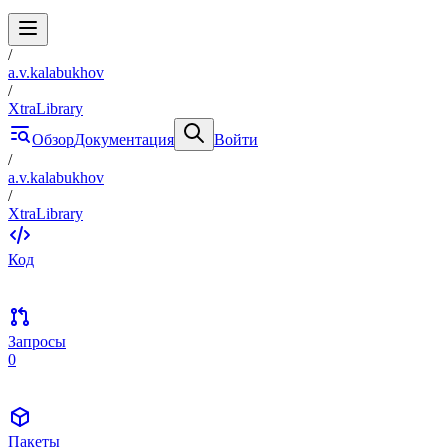
/
a.v.kalabukhov
/
XtraLibrary
Обзор
Документация
Войти
/
a.v.kalabukhov
/
XtraLibrary
Код
Запросы
0
Пакеты