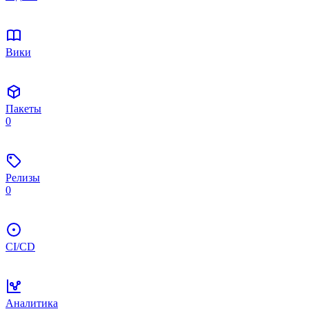
Вики
Пакеты
0
Релизы
0
CI/CD
Аналитика