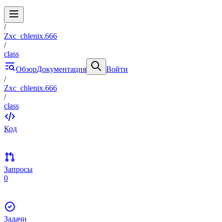
/
Zxc_chlenix.666
/
class
Обзор
Документация
Войти
/
Zxc_chlenix.666
/
class
Код
Запросы
0
Задачи