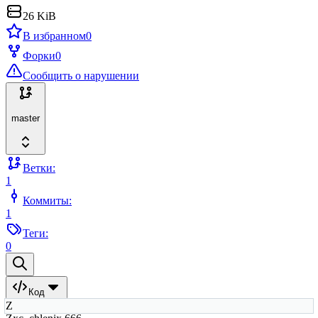
26 KiB
В избранном
0
Форки
0
Сообщить о нарушении
master
Ветки:
1
Коммиты:
1
Теги:
0
Код
Z