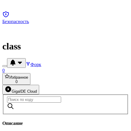
Безопасность
class
Форк
0
Избранное
0
GigaIDE Cloud
Описание