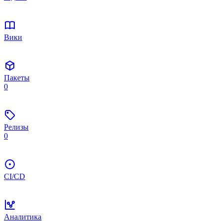
Вики
Пакеты
0
Релизы
0
CI/CD
Аналитика