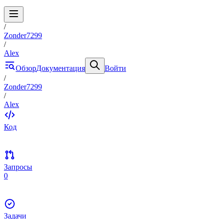
/
Zonder7299
/
Alex
Обзор
Документация
Войти
/
Zonder7299
/
Alex
Код
Запросы
0
Задачи