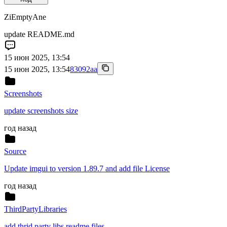
ZiEmptyAne
update README.md
15 июн 2025, 13:54
15 июн 2025, 13:54
83092aa
Screenshots
update screenshots size
год назад
Source
Update imgui to version 1.89.7 and add file License
год назад
ThirdPartyLibraries
add thrid party libs readme files