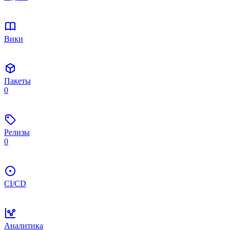
Вики
Пакеты
0
Релизы
0
CI/CD
Аналитика