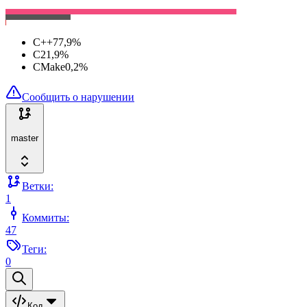
C++
77,9
%
C
21,9
%
CMake
0,2
%
Сообщить о нарушении
master
Ветки:
1
Коммиты:
47
Теги:
0
Код