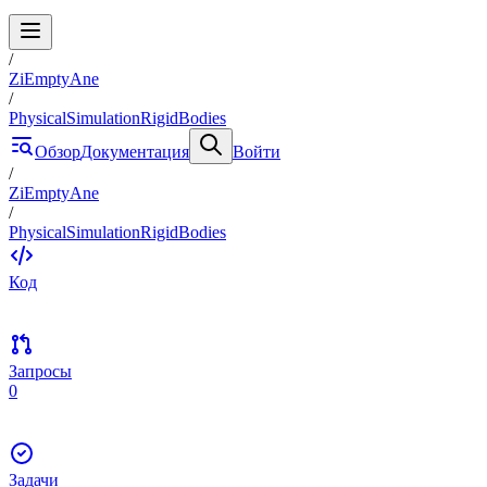
/
ZiEmptyAne
/
PhysicalSimulationRigidBodies
Обзор
Документация
Войти
/
ZiEmptyAne
/
PhysicalSimulationRigidBodies
Код
Запросы
0
Задачи