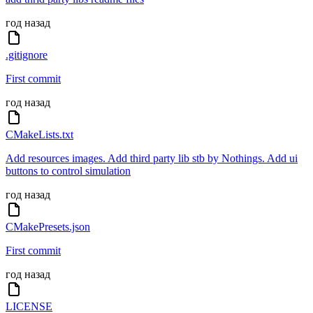
год назад
.gitignore
First commit
год назад
CMakeLists.txt
Add resources images. Add third party lib stb by Nothings. Add ui
buttons to control simulation
год назад
CMakePresets.json
First commit
год назад
LICENSE