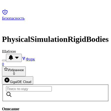
Безопасность
PhysicalSimulationRigidBodies
Шаблон
Форк
0
Избранное
0
GigaIDE Cloud
Описание