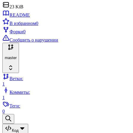
23 KiB
README
В избранном
0
Форки
0
Сообщить о нарушении
master
Ветки:
1
Коммиты:
1
Теги:
0
Код