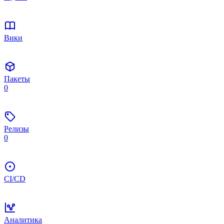
Вики
Пакеты
0
Релизы
0
CI/CD
Аналитика