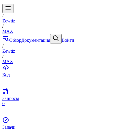
/
Zewtiz
/
MAX
Обзор
Документация
Войти
/
Zewtiz
/
MAX
Код
Запросы
0
Задачи