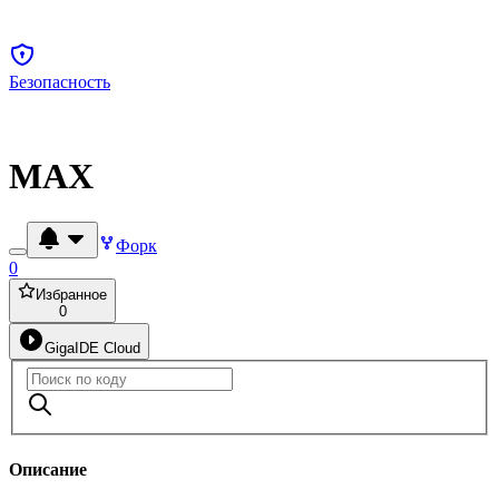
Безопасность
MAX
Форк
0
Избранное
0
GigaIDE Cloud
Описание