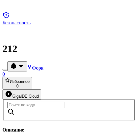
Безопасность
212
Форк
0
Избранное
0
GigaIDE Cloud
Описание