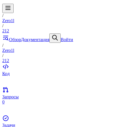
/
Zero1l
/
212
Обзор
Документация
Войти
/
Zero1l
/
212
Код
Запросы
0
Задачи