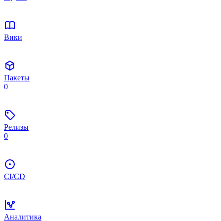
Вики
Пакеты
0
Релизы
0
CI/CD
Аналитика